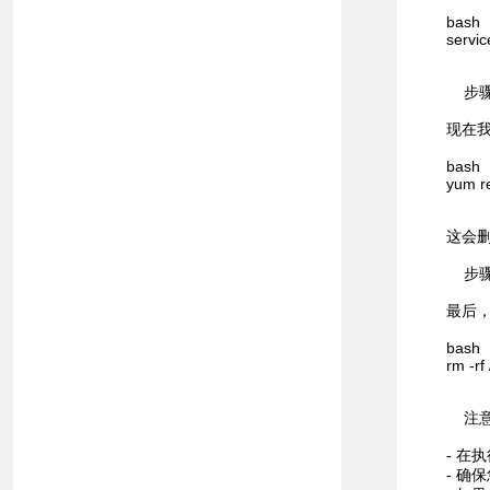
bash
servic
步骤
现在
bash
yum r
这会删
步骤
最后，
bash
rm -rf
注意
- 
- 确