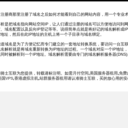
名注册商那里注册了域名之后如何才能看到自己的网站内容，用一个专业术
解析是把域名指向网站空间IP，让人们通过注册的域名可以方便地访问到
、域名配置以及反向IP登记等等。说得简单点就是将好记的域名解析成I
P地址，然后在此IP地址的主机上将一个子目录与域名绑定。
知道域名是为了方便记忆而专门建立的一套地址转换系统，要访问一台互联
名解析就是将域名重新转换为IP地址的过程。一个域名对应一个IP地址
同时被解析到一个IP地址。域名解析需要由专门的域名解析服务器(DNS
由骑士互联为您提供，转载请标注明。如需
月付空间
,
美国服务器租用
,
免费
美国VPS
,
香港虚拟主机
,
站群服务器租用
请认准骑士互联，买的放心用的安